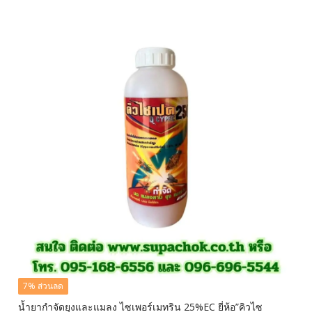
฿1,500.00.
฿1,400.00.
7% ส่วนลด
น้ำยากำจัดยุงและแมลง ไซเพอร์เมทริน 25%EC ยี่ห้อ”คิวไซ