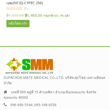
เปค250″(Q-CYPEC 250)
(0)
0
Original
Current
฿
1,500.00
฿
1,400.00
รวมภาษี VAT.7% แล้ว
out
of
price
price
5
หยิบใส่ตะกร้า
was:
is:
฿1,500.00.
฿1,400.00.
SUPACHOK MATE MEDICAL CO.,LTD. บริษัท ศุภโชค เมท เมดิคอล
จำกัด
เลขที่ 909 หมู่ที่ 15 ตำบลศิลา อำเภอเมืองขอนแก่น จังหวัด
ขอนแก่น 40000
096-696-5544 ,095-168-6556