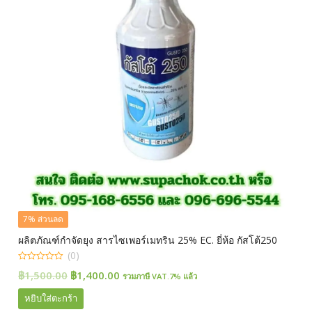
7% ส่วนลด
ผลิตภัณฑ์กำจัดยุง สารไซเพอร์เมทริน 25% EC. ยี่ห้อ กัสโต้250
(0)
0
Original
Current
฿
1,500.00
฿
1,400.00
รวมภาษี VAT.7% แล้ว
out
of
price
price
5
หยิบใส่ตะกร้า
was:
is: