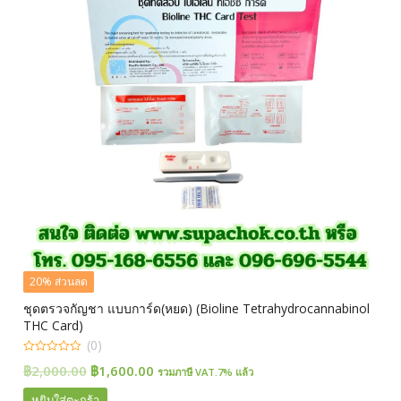
20% ส่วนลด
ชุดตรวจกัญชา แบบการ์ด(หยด) (Bioline Tetrahydrocannabinol
THC Card)
(0)
0
Original
Current
฿
2,000.00
฿
1,600.00
รวมภาษี VAT.7% แล้ว
out
of
price
price
5
หยิบใส่ตะกร้า