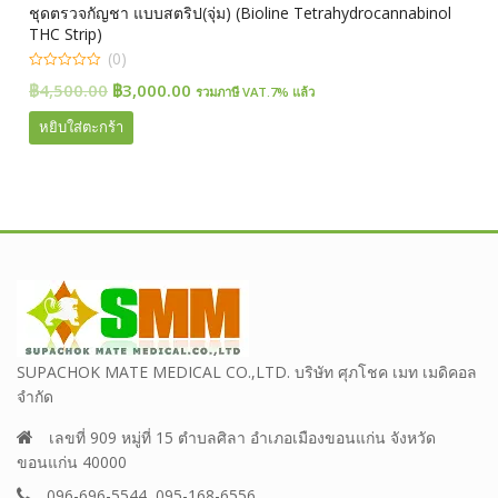
ชุดตรวจกัญชา แบบสตริป(จุ่ม) (Bioline Tetrahydrocannabinol
THC Strip)
(0)
0
Original
Current
฿
4,500.00
฿
3,000.00
รวมภาษี VAT.7% แล้ว
out
of
price
price
5
หยิบใส่ตะกร้า
was:
is:
฿4,500.00.
฿3,000.00.
SUPACHOK MATE MEDICAL CO.,LTD. บริษัท ศุภโชค เมท เมดิคอล
จำกัด
เลขที่ 909 หมู่ที่ 15 ตำบลศิลา อำเภอเมืองขอนแก่น จังหวัด
ขอนแก่น 40000
096-696-5544 ,095-168-6556