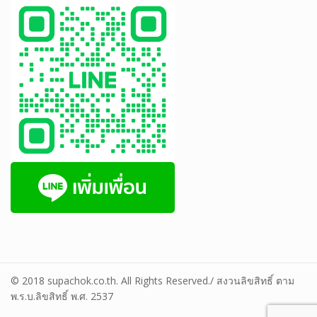
© 2018 supachok.co.th. All Rights Reserved./ สงวนลิขสิทธิ์ ตาม
พ.ร.บ.ลิขสิทธิ์ พ.ศ. 2537