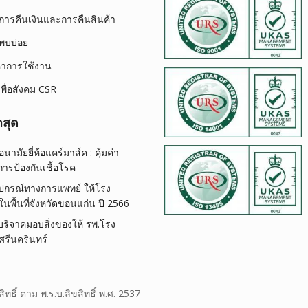
ารคืนเงินและการคืนสินค้า
่พบบ่อย
หาการใช้งาน
พื่อสังคม CSR
าสุด
นามัยยี่ห้อแคร์มาส์ค : คุ้มค่า
ารป้องกันเชื้อโรค
ุปกรณ์ทางการแพทย์ ให้โรง
พื้นที่จังหวัดขอนแก่น ปี 2566
บริจาคมอบสิ่งของให้ รพ.โรง
รีนครินทร์
ธิ์ ตาม พ.ร.บ.ลิขสิทธิ์ พ.ศ. 2537