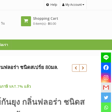
Help
My Account
Shopping Cart
 วัน
0 item(s) -
฿
0.00
ต่อเรา
ิ่นฟลอร่า ชนิดสเปร์ย 80มล.
rrent
มภาษี VAT.7% แล้ว
ice
ันยุง กลิ่นฟลอร่า ชนิดส
฿
฿
680.00.