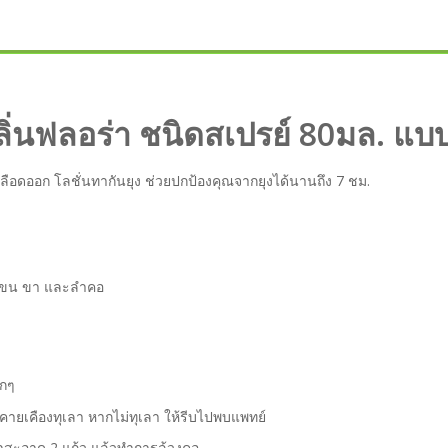
ลิ่นฟลอร่า ชนิดสเปรย์ 80มล. แบ
ไขเลือดออก โลชั่นทากันยุง ช่วยปกป้องคุณจากยุงได้นานถึง 7 ชม.
แขน ขา และลำคอ
ากๆ
ายเคืองทุเลา หากไม่ทุเลา ให้รีบไปพบแพทย์
น้ำสะอาด 2 แก้ว แล้วทำการล้วงคอ