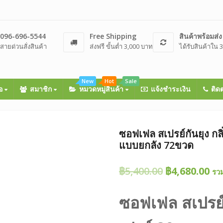
096-696-5544
Free Shipping
สินค้าพร้อมส่ง
สายด่วนสั่งสินค้า
ส่งฟรี ขั้นต่ำ 3,000 บาท
ได้รับสินค้าใน 3
New
Hot
Sale
้อ
สมาชิก
หมวดหมู่สินค้า
แจ้งชำระเงิน
ติด
ซอฟเฟล สเปรย์กันยุง กล
แบบยกลัง 72ขวด
Original
Cu
฿
5,400.00
฿
4,680.00
รว
price
pr
ซอฟเฟล สเปรย์ก
was:
is:
฿5,400.00.
฿4,