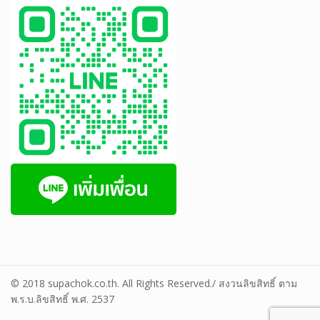
© 2018 supachok.co.th. All Rights Reserved./ สงวนลิขสิทธิ์ ตาม
พ.ร.บ.ลิขสิทธิ์ พ.ศ. 2537