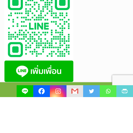
หยิบใส่ตะกร้า
© 2018 supachok.co.th. All Rights Reserved./ สงวนลิขสิทธิ์ ตาม
พ.ร.บ.ลิขสิทธิ์ พ.ศ. 2537